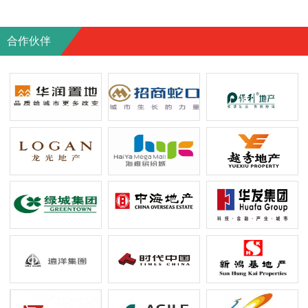
｜一線GOLF景無遮擋｜3年補貼｜贈送8萬家
湖景單位丨
私家電+產權車位｜超低密度豪宅｜離塵不離
會所及標準
合作伙伴
市｜臨近星河coco city 富逸城商圈｜博覽中
香海大橋第
心｜樓下直通巴返香港