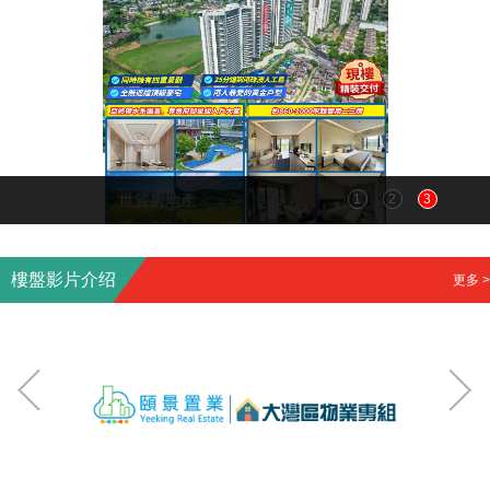
世貿房地產
1
2
3
樓盤影片介绍
更多 >
中山買樓｜中山樓盤｜觀嶺｜高品質精裝現樓
珠海樓盤丨