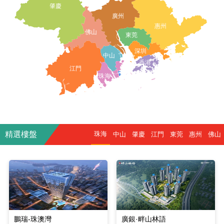
肇慶
廣州
惠州
佛山
東莞
深圳
中山
香港
江門
珠海
精選樓盤
珠海
中山
肇慶
江門
東莞
惠州
佛山
鵬瑞-珠澳灣
廣銀·畔山林語