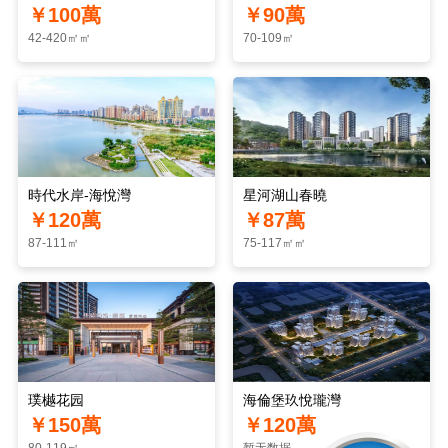
￥100萬
￥90萬
42-420㎡㎡
70-109㎡
時代水岸-海悅灣
星河湖山春曉
￥120萬
￥87萬
87-111㎡
75-117㎡㎡
璞樾花园
海倫堡玖悅瓏灣
￥150萬
￥120萬
80-119㎡
暂无数据