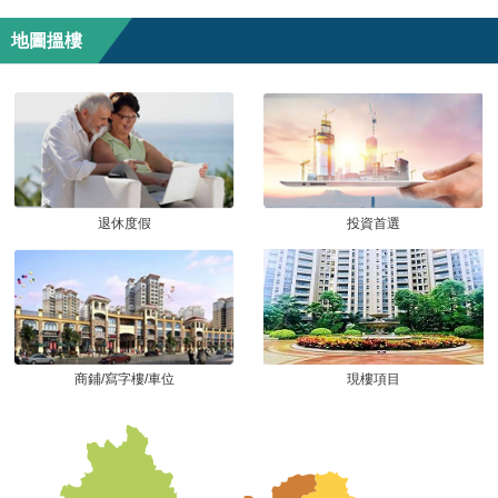
地圖搵樓
退休度假
投資首選
商鋪/寫字樓/車位
現樓項目