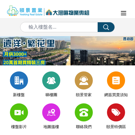
新樓盤
睇樓團
頤景管家
網簽買賣須知
樓盤影片
地圖搵樓
聯絡我們
頤景特價區