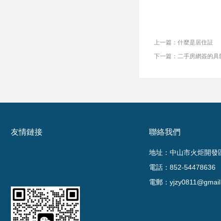
上一篇：什麼是居住証
下一篇：二手房網簽的具
友情鏈接
聯絡我們
地址：中山市火炬開發區
電話：852-54478636
電郵：yjzy0811@gmail