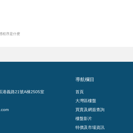
體程序是什麽
導航欄目
港義路21號A棟2505室
首頁
大灣區樓盤
.com
買賣及網簽查詢
樓盤影片
特價及市場資訊