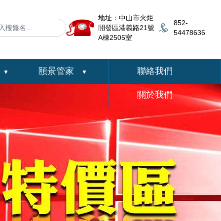
地址：中山市火炬
852-
開發區港義路21號
54478636
A棟2505室
頤景管家
聯絡我們
▼
▼
關於我們